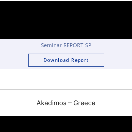
Seminar REPORT SP
Download Report
Akadimos
– Greece