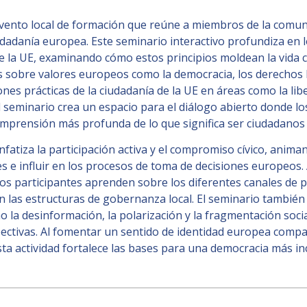
evento local de formación que reúne a miembros de la comuni
iudadanía europea. Este seminario interactivo profundiza en 
e la UE, examinando cómo estos principios moldean la vida 
s sobre valores europeos como la democracia, los derechos 
ones prácticas de la ciudadanía de la UE en áreas como la li
l seminario crea un espacio para el diálogo abierto donde l
omprensión más profunda de lo que significa ser ciudadanos 
nfatiza la participación activa y el compromiso cívico, animan
e influir en los procesos de toma de decisiones europeos. A
os participantes aprenden sobre los diferentes canales de pa
on las estructuras de gobernanza local. El seminario tambié
o la desinformación, la polarización y la fragmentación so
pectivas. Al fomentar un sentido de identidad europea compar
ta actividad fortalece las bases para una democracia más inc