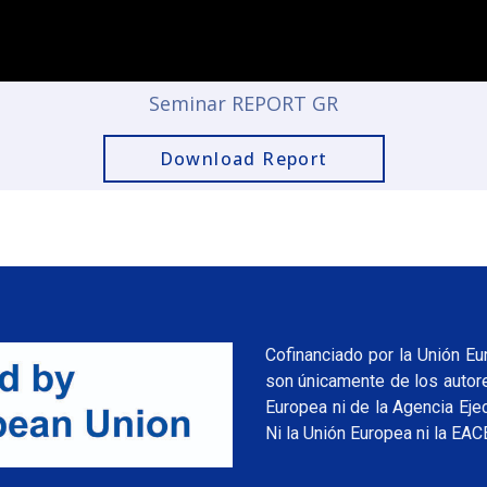
Seminar REPORT GR
Download Report
Cofinanciado por la Unión E
son únicamente de los autore
Europea ni de la Agencia Eje
Ni la Unión Europea ni la EA