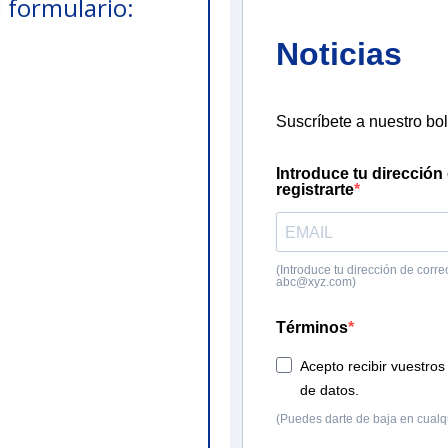
l formulario:
Noticias
Suscríbete a nuestro bol
Introduce tu dirección
registrarte
(Introduce tu dirección de corre
abc@xyz.com)
Términos
Acepto recibir vuestros 
de datos.
(Puedes darte de baja en cualq