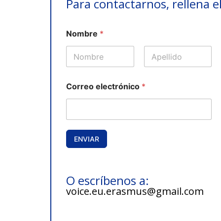
Para contactarnos, rellena e
N
Nombre
*
o
m
b
r
Nombre
Apellidos
e
C
Correo electrónico
*
o
r
r
e
o
C
ENVIAR
o
r
r
e
O escríbenos a:
o
voice.eu.erasmus@gmail.com