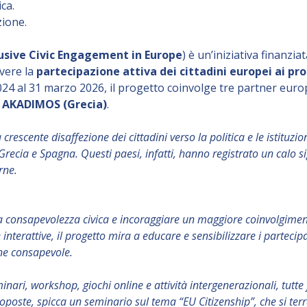
ca.
zione.
lusive Civic Engagement in Europe
) è un’iniziativa finan
vere la
partecipazione attiva dei cittadini europei ai pr
024 al 31 marzo 2026, il progetto coinvolge tre partner europ
e AKADIMOS (Grecia)
.
 crescente disaffezione dei cittadini verso la politica e le istituz
 Grecia e Spagna. Questi paesi, infatti, hanno registrato un calo s
rne.
la consapevolezza civica e incoraggiare un maggiore coinvolgimento
e interattive, il progetto mira a educare e sensibilizzare i parteci
one consapevole.
minari, workshop, giochi online e attività intergenerazionali, tut
ve proposte, spicca un seminario sul tema “EU Citizenship”, che si t