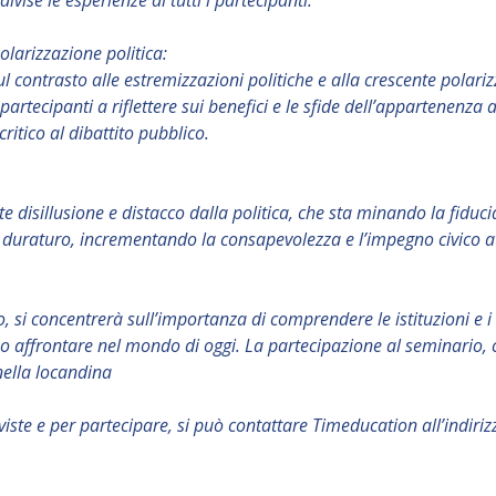
ivise le esperienze di tutti i partecipanti.
olarizzazione politica:
contrasto alle estremizzazioni politiche e alla crescente polarizz
partecipanti a riflettere sui benefici e le sfide dell’appartenenz
itico al dibattito pubblico.
nte disillusione e distacco dalla politica, che sta minando la fiduc
 duraturo, incrementando la consapevolezza e l’impegno civico att
tto, si concentrerà sull’importanza di comprendere le istituzioni 
no affrontare nel mondo di oggi. La partecipazione al seminario, c
nella locandina
previste e per partecipare, si può contattare Timeducation all’indiri