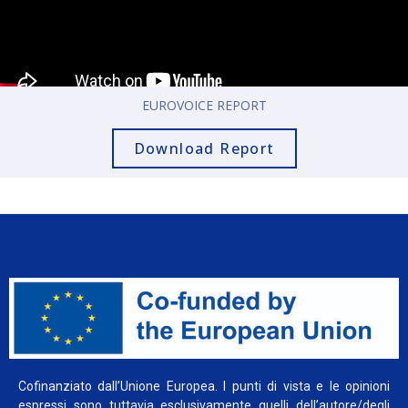
EUROVOICE REPORT
Download Report
Cofinanziato dall’Unione Europea. I punti di vista e le opinioni
espressi sono tuttavia esclusivamente quelli dell’autore/degli